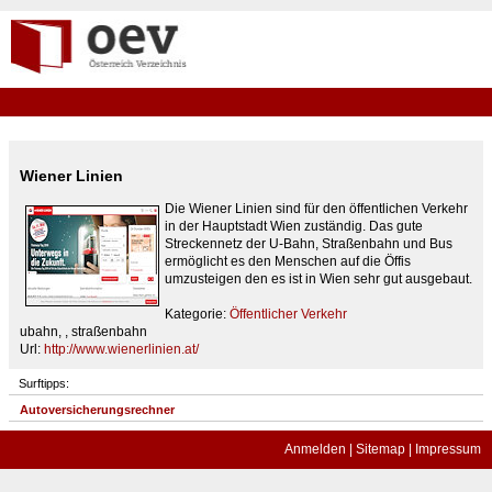
Wiener Linien
Die Wiener Linien sind für den öffentlichen Verkehr
in der Hauptstadt Wien zuständig. Das gute
Streckennetz der U-Bahn, Straßenbahn und Bus
ermöglicht es den Menschen auf die Öffis
umzusteigen den es ist in Wien sehr gut ausgebaut.
Kategorie:
Öffentlicher Verkehr
ubahn, , straßenbahn
Url:
http://www.wienerlinien.at/
Surftipps:
Autoversicherungsrechner
Anmelden
|
Sitemap
|
Impressum