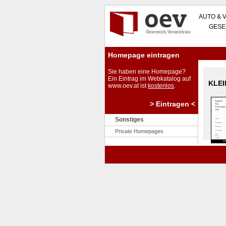
AUTO & 
GESE
Homepage eintragen
Sie haben eine Homepage?
Ein Eintrag im Webkatalog auf
KLE
www.oev.at ist
kostenlos
.
> Eintragen <
Sonstiges
Private Homepages