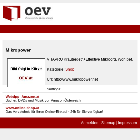
Mikropower
VITAPRO Kräutergetr.+Effektive Mikroorg. Wohlbef.
Kategorie:
Shop
Url: http://www.mikropower.net
Surftipps:
Webtipp: Amazon.at
Bücher, DVDs und Musik von Amazon Österreich
www.online-shop.at
Das Verzeichnis für Ihren Online-Einkauf - 24h für Sie verfügbar!
Anmelden
|
Sitemap
|
Impressum