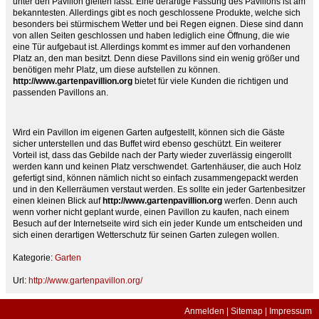
unter den Pavillon gleiten lässt. Eine derartige Fassung des Pavillons ist am
bekanntesten. Allerdings gibt es noch geschlossene Produkte, welche sich
besonders bei stürmischem Wetter und bei Regen eignen. Diese sind dann
von allen Seiten geschlossen und haben lediglich eine Öffnung, die wie
eine Tür aufgebaut ist. Allerdings kommt es immer auf den vorhandenen
Platz an, den man besitzt. Denn diese Pavillons sind ein wenig größer und
benötigen mehr Platz, um diese aufstellen zu können.
http://www.gartenpavillion.org
bietet für viele Kunden die richtigen und
passenden Pavillons an.
Wird ein Pavillon im eigenen Garten aufgestellt, können sich die Gäste
sicher unterstellen und das Buffet wird ebenso geschützt. Ein weiterer
Vorteil ist, dass das Gebilde nach der Party wieder zuverlässig eingerollt
werden kann und keinen Platz verschwendet. Gartenhäuser, die auch Holz
gefertigt sind, können nämlich nicht so einfach zusammengepackt werden
und in den Kellerräumen verstaut werden. Es sollte ein jeder Gartenbesitzer
einen kleinen Blick auf
http://www.gartenpavillion.org
werfen. Denn auch
wenn vorher nicht geplant wurde, einen Pavillon zu kaufen, nach einem
Besuch auf der Internetseite wird sich ein jeder Kunde um entscheiden und
sich einen derartigen Wetterschutz für seinen Garten zulegen wollen.
Kategorie:
Garten
Url:
http://www.gartenpavillon.org/
Anmelden
|
Sitemap
|
Impressum