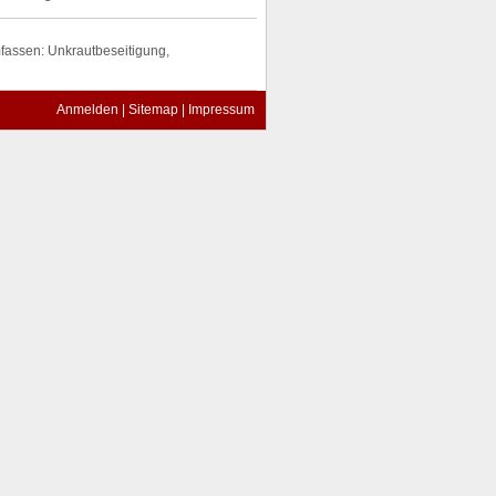
fassen: Unkrautbeseitigung,
Anmelden
|
Sitemap
|
Impressum