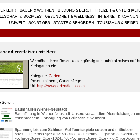
VERKEHR
BAUEN & WOHNEN
BILDUNG & BERUF
FREIZEIT & UNTERHAL
LLSCHAFT & SOZIALES
GESUNDHEIT & WELLNESS
INTERNET & KOMMUNI
UMWELT
SONSTIGES
STÄDTE & BEHÖRDEN
TOURISMUS & REISEN
asendienstleister mit Herz
Wir mähen Ihren Rasen kostengünstig und unbürokratisch auf Ih
Kleingarten etc.
Kategorie:
Garten
Rasen, mähen, , Gartenpflege
Url:
http://www.gartendienst.com
 Seiten:
Baum fällen Wiener-Neustadt
Baumfällung in Wiener-Neustadt. Unsere verwandten Dienstleistungen um
Astschreddern, Entsorgung von Grünschnitt, Wurzelst...
Spannung bis zum Schluss: Auf Tennisspiele setzen und mitfiebern!
<p><!--[if gte mso 9]><xml> <o:OfficeDocumentSettings> <o:AllowPNG />
<o:TargetScreenSize>1024x768</o:TargetScreenSize> </o:OfficeDocument