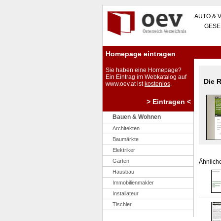
AUTO & 
GESE
Homepage eintragen
Sie haben eine Homepage?
Ein Eintrag im Webkatalog auf
Die R
www.oev.at ist
kostenlos
.
> Eintragen <
Bauen & Wohnen
Architekten
Baumärkte
Elektriker
Garten
Ähnliche
Hausbau
Immobilienmakler
Installateur
Tischler