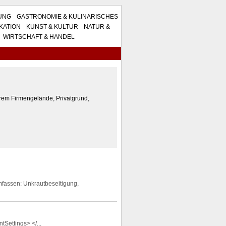
TUNG
GASTRONOMIE & KULINARISCHES
KATION
KUNST & KULTUR
NATUR &
WIRTSCHAFT & HANDEL
rem Firmengelände, Privatgrund,
fassen: Unkrautbeseitigung,
Settings> </...