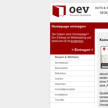
AUTO & 
GESE
Homepage eintragen
Sie haben eine Homepage?
Ein Eintrag im Webkatalog auf
Keine
www.oev.at ist
kostenlos
.
> Eintragen <
Bauen & Wohnen
Architekten
Baumärkte
Elektriker
abzuha
weiter
Garten
einer 
Hausbau
sind, 
Immobilienmakler
Qualit
Installateur
verwen
Tischler
Jahren
Fenste