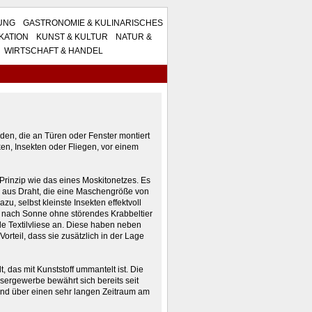
TUNG
GASTRONOMIE & KULINARISCHES
KATION
KUNST & KULTUR
NATUR &
WIRTSCHAFT & HANDEL
nden, die an Türen oder Fenster montiert
ken, Insekten oder Fliegen, vor einem
Prinzip wie das eines Moskitonetzes. Es
n aus Draht, die eine Maschengröße von
u, selbst kleinste Insekten effektvoll
 nach Sonne ohne störendes Krabbeltier
e Textilvliese an. Diese haben neben
teil, dass sie zusätzlich in der Lage
 das mit Kunststoff ummantelt ist. Die
sergewerbe bewährt sich bereits seit
und über einen sehr langen Zeitraum am