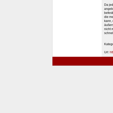
Da jed
angebo
befest
die me
kann, 
äußers
nicht 
schne
Kateg
Url:
ht