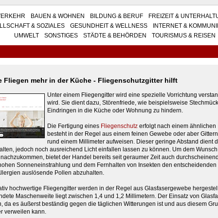
VERKEHR
BAUEN & WOHNEN
BILDUNG & BERUF
FREIZEIT & UNTERHAL
LLSCHAFT & SOZIALES
GESUNDHEIT & WELLNESS
INTERNET & KOMMUNI
UMWELT
SONSTIGES
STÄDTE & BEHÖRDEN
TOURISMUS & REISEN
 Fliegen mehr in der Küche - Fliegenschutzgitter hilft
Unter einem Fliegengitter wird eine spezielle Vorrichtung versta
wird. Sie dient dazu, Störenfriede, wie beispielsweise Stechmüc
Eindringen in die Küche oder Wohnung zu hindern.
Die Fertigung eines
Fliegenschutz
erfolgt nach einem ähnlichen 
besteht in der Regel aus einem feinen Gewebe oder aber Gitter
rund einem Millimeter aufweisen. Dieser geringe Abstand dient daz
lten, jedoch noch ausreichend Licht einfallen lassen zu können. Um dem Wunsch
 nachzukommen, bietet der Handel bereits seit geraumer Zeit auch durchscheinend
hohen Sonneneinstrahlung und dem Fernhalten von Insekten den entscheidenden Vor
Allergien auslösende Pollen abzuhalten.
ativ hochwertige Fliegengitter werden in der Regel aus Glasfasergewebe hergestellt,
dete Maschenweite liegt zwischen 1,4 und 1,2 Millimetern. Der Einsatz von Glasfa
, da es äußerst beständig gegen die täglichen Witterungen ist und aus diesem Gr
r verweilen kann.