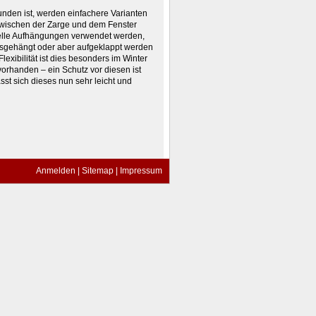
unden ist, werden einfachere Varianten
 zwischen der Zarge und dem Fenster
zielle Aufhängungen verwendet werden,
ausgehängt oder aber aufgeklappt werden
xibilität ist dies besonders im Winter
vorhanden – ein Schutz vor diesen ist
sst sich dieses nun sehr leicht und
Anmelden
|
Sitemap
|
Impressum