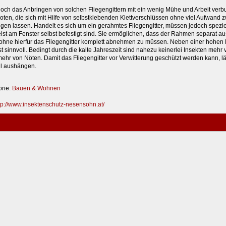
och das Anbringen von solchen Fliegengittern mit ein wenig Mühe und Arbeit verb
ten, die sich mit Hilfe von selbstklebenden Klettverschlüssen ohne viel Aufwand
igen lassen. Handelt es sich um ein gerahmtes Fliegengitter, müssen jedoch spe
ist am Fenster selbst befestigt sind. Sie ermöglichen, dass der Rahmen separat 
ohne hierfür das Fliegengitter komplett abnehmen zu müssen. Neben einer hohen Fle
t sinnvoll. Bedingt durch die kalte Jahreszeit sind nahezu keinerlei Insekten mehr 
mehr von Nöten. Damit das Fliegengitter vor Verwitterung geschützt werden kann, lä
ll aushängen.
orie:
Bauen & Wohnen
tp://www.insektenschutz-nesensohn.at/