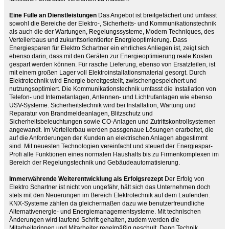
Eine Fülle an Dienstleistungen
Das Angebot ist breitgefächert und umfasst
sowohl die Bereiche der Elektro-, Sicherheits- und Kommunikationstechnik
als auch die der Wartungen, Regelungssysteme, Modern Techniques, des
Verteilerbaus und zukunftsorientierter Energieoptimierung. Dass
Energiesparen für Elektro Schartner ein ehrliches Anliegen ist, zeigt sich
ebenso darin, dass mit den Geräten zur Energieoptimierung reale Kosten
gespart werden können. Für rasche Lieferung, ebenso von Ersatzteilen, ist
mit einem großen Lager voll Elektroinstallationsmaterial gesorgt. Durch
Elektrotechnik wird Energie bereitgestellt, zwischengespeichert und
nutzungsoptimiert. Die Kommunikationstechnik umfasst die Installation von
Telefon- und Internetanlagen, Antennen- und Lichtrufanlagen wie ebenso
USV-Systeme. Sicherheitstechnik wird bei Installation, Wartung und
Reparatur von Brandmeldeanlagen, Blitzschutz und
Sicherheitsbeleuchtungen sowie CO-Anlagen und Zutrittskontrollsystemen
angewandt. Im Verteilerbau werden passgenaue Lösungen erarbeitet, die
auf die Anforderungen der Kunden an elektrischen Anlagen abgestimmt
sind. Mit neuesten Technologien vereinfacht und steuert der Energiespar-
Profi alle Funktionen eines normalen Haushalts bis zu Firmenkomplexen im
Bereich der Regelungstechnik und Gebäudeautomatisierung.
Immerwährende Weiterentwicklung als Erfolgsrezept
Der Erfolg von
Elektro Schartner ist nicht von ungefähr, hält sich das Unternehmen doch
stets mit den Neuerungen im Bereich Elektrotechnik auf dem Laufenden.
KNX-Systeme zählen da gleichermaßen dazu wie benutzerfreundliche
Alternativenergie- und Energiemanagementsysteme. Mit technischen
Änderungen wird laufend Schritt gehalten, zudem werden die
Mitarbeiterinnen und Mitarbeiter regelmäßig geschult. Denn Technik